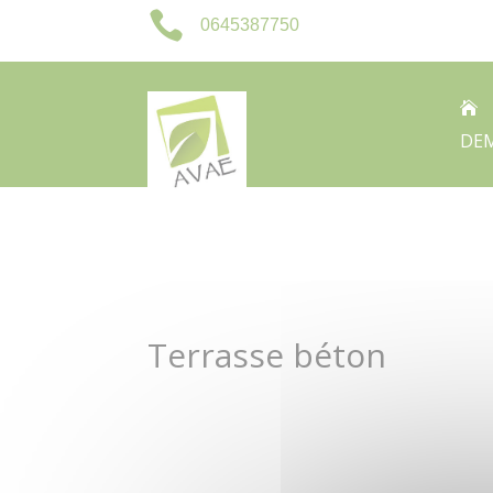

0645387750

DEM
Terrasse béton