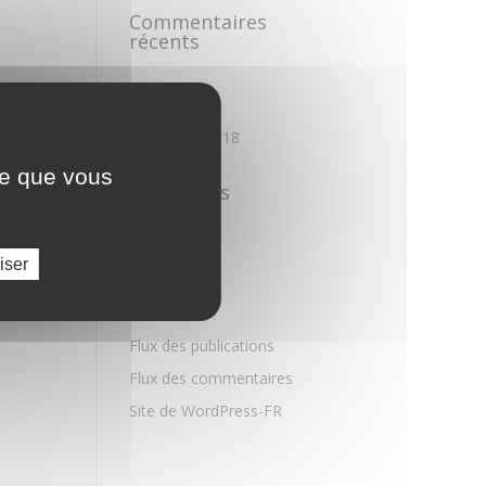
Commentaires
récents
Archives
novembre 2018
ce que vous
Catégories
Non classé
iser
Méta
Connexion
Flux des publications
Flux des commentaires
Site de WordPress-FR