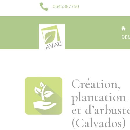

0645387750

DEM
Création,
plantation 
et d’arbust
(Calvados)