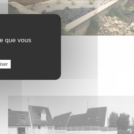
ce que vous
ement
iser