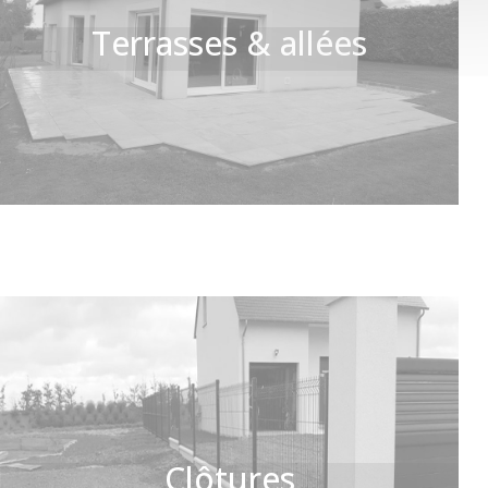
Terrasses & allées
Clôtures