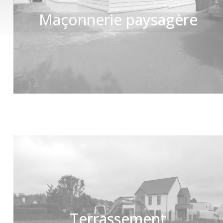
Maçonnerie paysagère
Terrassement