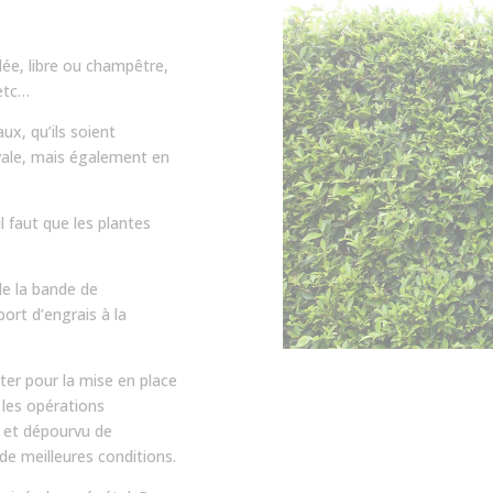
llée, libre ou champêtre,
 etc…
x, qu’ils soient
ivale, mais également en
l faut que les plantes
e la bande de
rt d’engrais à la
er pour la mise en place
 les opérations
 et dépourvu de
e meilleures conditions.