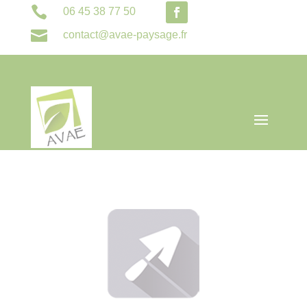

06 45 38 77 50

contact@avae-paysage.fr