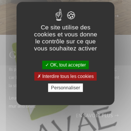
EN SAVOIR PLUS
Ce site utilise des
cookies et vous donne
le contrôle sur ce que
vous souhaitez activer
Gabions de jardin
OK, tout accepter
Ils peuvent par exemple servir de murs de soutènement,
Interdire tous les cookies
car leur largeur et le poids des matériaux utilisés assurent
la stabilité de l’ouvrage.
Personnaliser
Leurs utilisations sont très variés : décoratifs, brise vue,
mur anti bruit.
EN SAVOIR PLUS