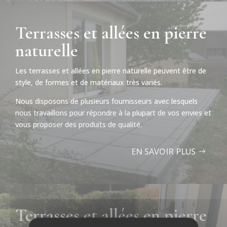
Terrasses et allées en pierre
naturelle
Les terrasses et allées en pierre naturelle peuvent être de
style, de formes et de matériaux très variés.
Nous disposons de plusieurs fournisseurs avec lesquels
nous travaillons pour répondre à la plupart de vos envies et
vous proposer des produits de qualité.
EN SAVOIR PLUS
Terrasses et allées en pierre