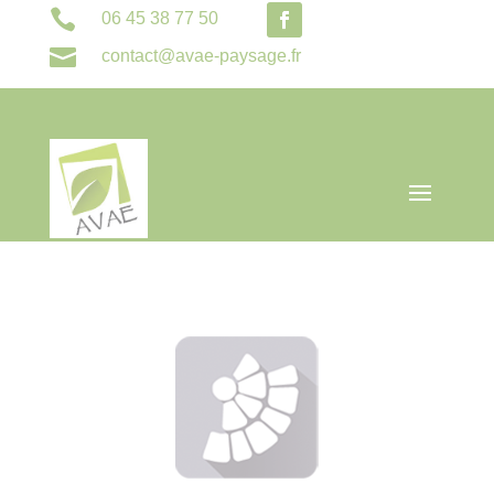

06 45 38 77 50

contact@avae-paysage.fr