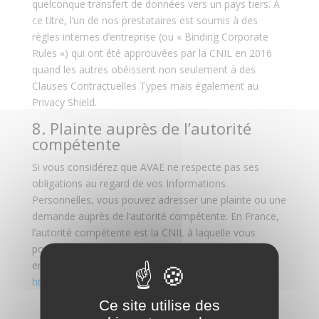
quelconque transfert de données vers un pays tiers. A
ce titre, l’un de nos prestataires est soumis à des
règles internes d’entreprise (ou « Binding Corporate
Rules ») qui ont été approuvées par la CNIL en 2016
quand les autres obéissent non seulement à des
Clauses Contractuelles Types mais également au
Privacy Shield.
8. Plainte auprès de l’autorité
compétente
Si vous considérez que AVAE ne respecte pas ses
obligations au regard de vos Informations
Personnelles, vous pouvez adresser une plainte ou une
demande auprès de l’autorité compétente. En France,
l’autorité compétente est la CNIL à laquelle vous
pouvez adresser une demande par voie électronique
en cliquant sur le lien suivant :
https://www.cnil.fr/fr/plaintes/internet
.
Ce site utilise des