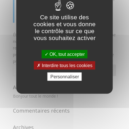
Truc emploie 2 000 personnes, et fabrique toutes
sortes de bidules super pour la communauté
Ce site utilise des
bouzemontoise.
cookies et vous donne
le contrôle sur ce que
Étant donné que vous êtes un nouvel utilisateur ou une
vous souhaitez activer
nouvelle utilisatrice de WordPress, vous devriez vous
rendre sur votre
tableau de bord
pour effacer la
OK, tout accepter
présente page, et créer de nouvelles pages avec votre
propre contenu. Amusez-vous bien !
Interdire tous les cookies
Personnaliser
Articles récents
Bonjour tout le monde !
Commentaires récents
Archives