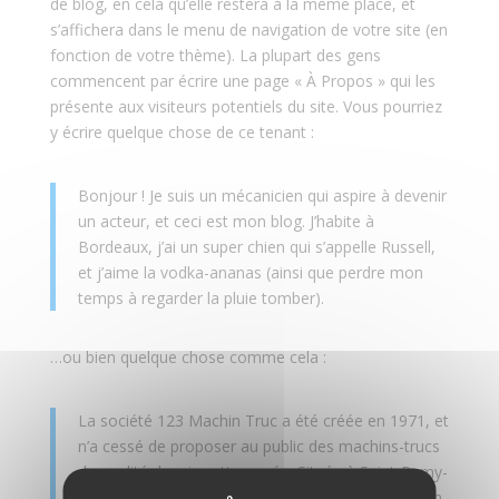
de blog, en cela qu’elle restera à la même place, et
s’affichera dans le menu de navigation de votre site (en
fonction de votre thème). La plupart des gens
commencent par écrire une page « À Propos » qui les
présente aux visiteurs potentiels du site. Vous pourriez
y écrire quelque chose de ce tenant :
Bonjour ! Je suis un mécanicien qui aspire à devenir
un acteur, et ceci est mon blog. J’habite à
Bordeaux, j’ai un super chien qui s’appelle Russell,
et j’aime la vodka-ananas (ainsi que perdre mon
temps à regarder la pluie tomber).
…ou bien quelque chose comme cela :
La société 123 Machin Truc a été créée en 1971, et
n’a cessé de proposer au public des machins-trucs
de qualité depuis cette année. Située à Saint-Remy-
en-Bouzemont-Saint-Genest-et-Isson, 123 Machin