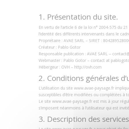
1. Présentation du site.
En vertu de l’article 6 de la loi n° 2004-575 du 
l’identité des différents intervenants dans le cadr
Propriétaire : AVAE SARL – SIRET : 804289528
Créateur : Pablo Gotor
Responsable publication : AVAE SARL – contact
Webmaster : Pablo Gotor – contact at pablogot
Hébergeur : OVH – http://ovh.com
2. Conditions générales d’u
L’utilisation du site www.avae-paysage.fr implique
susceptibles d’être modifiées ou complétées à to
Le site www.avae-paysage.fr est mis à jour rég
s’imposent néanmoins à l’utilisateur qui est invit
3. Description des services
Le site www.avae-paysage.fr a pour objet de four