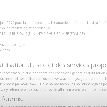
21 juin 2004 pour la confiance dans l’économie numérique, il est précis
e de sa réalisation et de son suivi :
00015 – 2 RUE DU 7 JUIN 14740 THUE ET MUE (FRANCE)
@avae-paysage.fr
or.com
tilisation du site et des services prop
 l’acceptation pleine et entière des conditions générales d’utilisation c
ut moment, les utilisateurs du site www.avae-paysage.fr sont donc inv
ulièrement par AVAE SARL. De la même façon, les mentions légales pe
é à s’y référer le plus souvent possible afin d’en prendre connaissance.
 fournis.
nir une information concernant l’ensemble des activités de la société