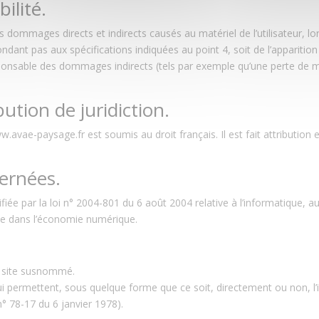
ilité.
ommages directs et indirects causés au matériel de l’utilisateur, lor
épondant pas aux spécifications indiquées au point 4, soit de l’apparitio
nsable des dommages indirects (tels par exemple qu’une perte de m
bution de juridiction.
 www.avae-paysage.fr est soumis au droit français. Il est fait attributio
cernées.
e par la loi n° 2004-801 du 6 août 2004 relative à l’informatique, aux 
ce dans l’économie numérique.
le site susnommé.
ui permettent, sous quelque forme que ce soit, directement ou non, l
 n° 78-17 du 6 janvier 1978).