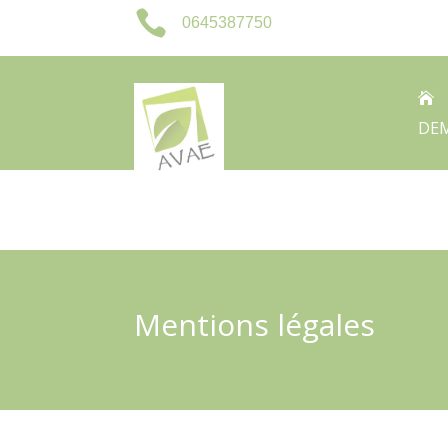

0645387750

DEM
Mentions légales