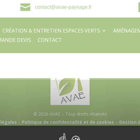

contact@avae-paysage.fr
CRÉATION & ENTRETIEN ESPACES VERTS
AMÉNAGEM
ANDE DEVIS
CONTACT
© 2026 AVAE – Tous droits réservés
légales
–
Politique de confidentailté et de cookies
–
Gestion 
Création site internet à Caen
par Gotor Web Marketing