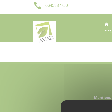

0645387750

DEM
Mentions 