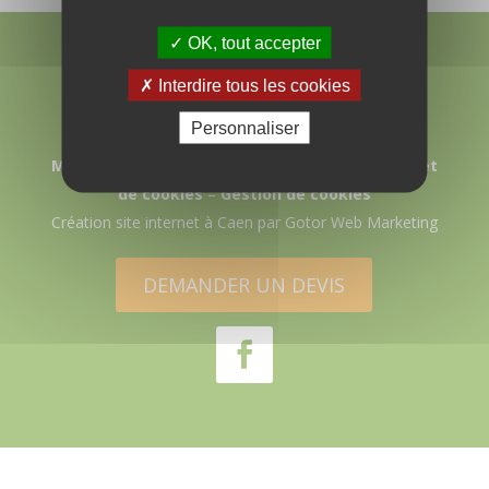
OK, tout accepter
Interdire tous les cookies
Personnaliser
© 2026 AVAE – Tous droits réservés
Mentions légales
–
Politique de confidentailté et
de cookies
–
Gestion de cookies
Création site internet à Caen
par Gotor Web Marketing
DEMANDER UN DEVIS